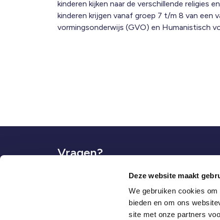
kinderen kijken naar de verschillende religies 
kinderen krijgen vanaf groep 7 t/m 8 van een
vormingsonderwijs (GVO) en Humanistisch v
Vragen?
Bekijk de
veelgestelde vragen
of neem contact
Deze website maakt gebru
We gebruiken cookies om c
bieden en om ons websitev
T
0514-561434
Schok
site met onze partners vo