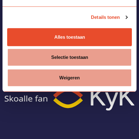
E
info.meerpaal@KYKscholen.nl
Details tonen
Alles toestaan
Schokker 4A
8531 BW Lemmer
Selectie toestaan
Weigeren