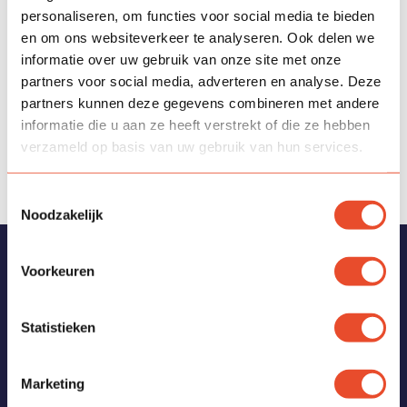
personaliseren, om functies voor social media te bieden
en om ons websiteverkeer te analyseren. Ook delen we
informatie over uw gebruik van onze site met onze
partners voor social media, adverteren en analyse. Deze
partners kunnen deze gegevens combineren met andere
informatie die u aan ze heeft verstrekt of die ze hebben
verzameld op basis van uw gebruik van hun services.
Toestemmingsselectie
Noodzakelijk
Vragen?
Voorkeuren
Bekijk de
veelgestelde vragen
of neem contact met ons
op via:
Statistieken
Marketing
T
0514-561434